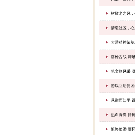
树敬老之风，
情暖社区，心
大爱精神荣草
唇枪舌战 辩
览文物风采 
游戏互动促团
悬衡而知平 
热血青春 拼
慎终追远 缅