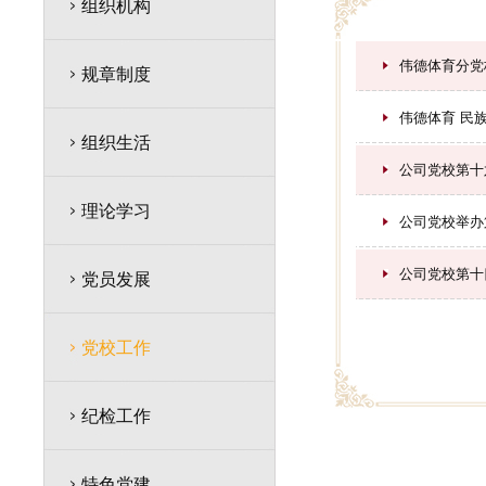
组织机构
伟德体育分党
规章制度
伟德体育 民
组织生活
公司党校第十
理论学习
公司党校举办
公司党校第十
党员发展
党校工作
纪检工作
特色党建