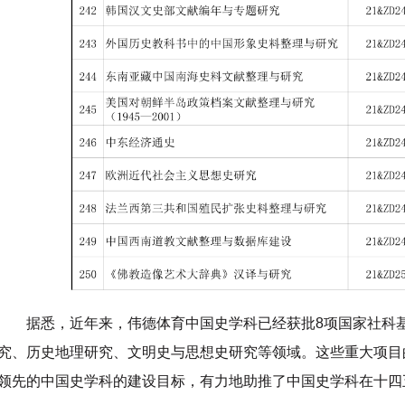
据悉，近年来，伟德体育中国史学科已经获批8项国家社科
究、历史地理研究、文明史与思想史研究等领域。这些重大项目
领先的中国史学科的建设目标，有力地助推了中国史学科在十四