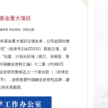
基金重大项目
源：伟德体育 本站原创 浏览次数：
社科基金重大项目立项名单，公司赵国壮教
”（批准号21&ZD232）获批立项。该
叶）”论题，计划分区域（荷兰、东南亚、英
国糖业资料汇编》十二册（约360万
业史研究整体迈上一个新台阶（《全球史
0万字），进而形塑中国糖业史研究品牌，建
之间关系图景。