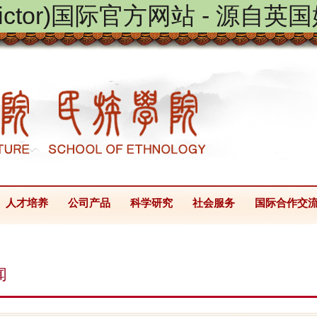
victor)国际官方网站 - 源自英国
人才培养
公司产品
科学研究
社会服务
国际合作交
闻