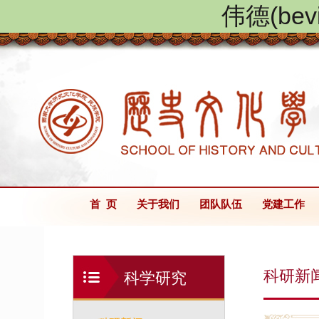
伟德(be
首 页
关于我们
团队队伍
党建工作
科研新
科学研究