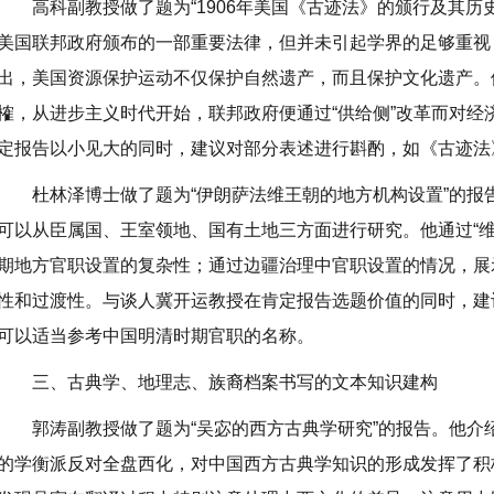
高科副教授做了题为“1906年美国《古迹法》的颁行及其历
美国联邦政府颁布的一部重要法律，但并未引起学界的足够重视
出，美国资源保护运动不仅保护自然遗产，而且保护文化遗产。他
榷，从进步主义时代开始，联邦政府便通过“供给侧”改革而对经
定报告以小见大的同时，建议对部分表述进行斟酌，如《古迹法》是
杜林泽博士做了题为“伊朗萨法维王朝的地方机构设置”的报
可以从臣属国、王室领地、国有土地三方面进行研究。他通过“维
期地方官职设置的复杂性；通过边疆治理中官职设置的情况，展
性和过渡性。与谈人冀开运教授在肯定报告选题价值的同时，建
可以适当参考中国明清时期官职的名称。
三、古典学、地理志、族裔档案书写的文本知识建构
郭涛副教授做了题为“吴宓的西方古典学研究”的报告。他介
的学衡派反对全盘西化，对中国西方古典学知识的形成发挥了积