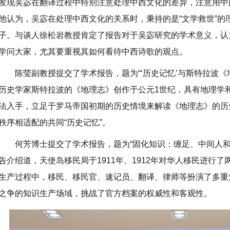
发现吴宓在翻译过程中特别注意处理中西文化的差异，注意用中
他认为，吴宓在处理中西文化的关系时，秉持的是“文学救世”的
子。与谈人徐松岩教授肯定了报告对于吴宓研究的学术意义，认
学问大家，尤其要重视其如何看待中西诗歌的观点。
陈莹副教授提交了学术报告，题为“‘历史记忆’与斯特拉波
历史学家斯特拉波的《地理志》创作于公元1世纪，具有地理学和
法入手，立足于罗马帝国初期的历史情境来解读《地理志》的历
秩序相适配的共同“历史记忆”。
何芳博士提交了学术报告，题为“固化知识：缠足、中间人和
告介绍道，天使岛移民局于1911年、1912年对华人移民进行
生产过程中，移民、移民官、速记员、翻译、律师等扮演了多重
之争的知识生产场域，挑战了官方档案的权威性和客观性。