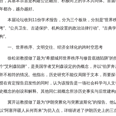
台，其基本宗旨是构建公正融洽、积极向上的学术共同体。首届
年都办，越办越好。
本届论坛收到11份学术报告，分为三个板块，分别是“世界
考”、“公共卫生、古迹保护、机构设置的政治法律行动”、“古
构”。
一、世界秩序、文明交往、经济全球化的跨时空思考
徐松岩教授做了题为“希腊城邦世界秩序与修昔底德陷阱”的
个“艾利森陷阱”，是美国学者艾利森设定的伪概念，并以“伯罗
并不相符的情况。他指出，历史研究不能仅局限于文本，而要探
授在肯定报告启发性的同时，认为该报告是一场社会科学与人文
史概念的创设和解释。其他同仁就概念所涉历史事实与后世建构
冀开运教授做了题为“伊朗突厥化与突厥波斯化”的报告。他
以“阿塞拜疆人从何而来”为切入点，详细讲述了伊朗历史上的三